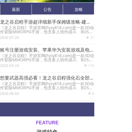
最新
公告
攻略
龙之谷启程手游超详细新手保姆级攻略-建议收藏！
《龙之谷启程》手游官网(hjsy818.com)是一款3D动
作冒险MMORPG手游，包含多人协作战斗、BOSS
挑战、装备收集及开放式地图探索等玩法。延续了
2026-07-28
31
넶
阿尔特里亚大陆的奇幻世界观，支持虚拟摇杆和技
能按钮组合，主打‌无锁定战斗‌和‌随机地下城生成‌机
制，每次冒险均为全新体验。地图布局、怪物配置
账号注册游戏安装、苹果华为安装游戏及电脑端玩《龙之谷启程》教程攻略
及宝藏位置动态生成，打破传统“背图”模式，要求玩
《龙之谷启程》手游官网(hjsy818.com)是一款3D动
家灵活应对高智商敌人。‌‌
作冒险MMORPG手游，包含多人协作战斗、BOSS
挑战、装备收集及开放式地图探索等玩法。延续了
2026-03-24
116
넶
阿尔特里亚大陆的奇幻世界观，支持虚拟摇杆和技
能按钮组合，主打‌无锁定战斗‌和‌随机地下城生成‌机
制，每次冒险均为全新体验。地图布局、怪物配置
想要武器高强必看！龙之谷启程强化石全部获取渠道
及宝藏位置动态生成，打破传统“背图”模式，要求玩
《龙之谷启程》手游官网(hjsy818.com)是一款3D动
家灵活应对高智商敌人。‌‌
作冒险MMORPG手游，包含多人协作战斗、BOSS
挑战、装备收集及开放式地图探索等玩法。延续了
2026-08-04
6
넶
阿尔特里亚大陆的奇幻世界观，支持虚拟摇杆和技
能按钮组合，主打‌无锁定战斗‌和‌随机地下城生成‌机
制，每次冒险均为全新体验。地图布局、怪物配置
及宝藏位置动态生成，打破传统“背图”模式，要求玩
家灵活应对高智商敌人。‌‌
FEATURE